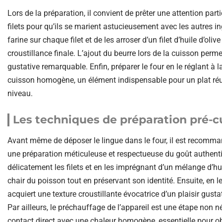
Lors de la préparation, il convient de prêter une attention par
filets pour qu’ils se marient astucieusement avec les autres
farine sur chaque filet et de les arroser d’un filet d’huile d’oli
croustillance finale. L’ajout du beurre lors de la cuisson perm
gustative remarquable. Enfin, préparer le four en le réglant 
cuisson homogène, un élément indispensable pour un plat réu
niveau.
Les techniques de préparation pré-c
Avant même de déposer le lingue dans le four, il est recomman
une préparation méticuleuse et respectueuse du goût authenti
délicatement les filets et en les imprégnant d’un mélange d’hui
chair du poisson tout en préservant son identité. Ensuite, en 
acquiert une texture croustillante évocatrice d’un plaisir gusta
Par ailleurs, le préchauffage de l’appareil est une étape non n
contact direct avec une chaleur homogène, essentielle pour obt