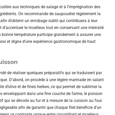
ticulière aux techniques de salage et à l’imprégnation des
 ingrédients. On recommande de saupoudrer légèrement la
ve afin d’obtenir un enrobage subtil qui contribuera à leur
et d’accentuer le moelleux tout en conservant une intensité
à la bonne température participe grandement à assurer une
ssi et digne d’une expérience gastronomique de haut
uisson
dé de réaliser quelques préparatifs qui se traduisent par
que. D’abord, on procède à une légère marinade en salant
le d’olive et de fines herbes, ce qui permet de sublimer la
les enveloppant dans une fine couche de farine, le poisson
tif qui se dévoile au fur et à mesure de la cuisson au four.
égligeable afin de garantir que chaque filet bénéficie d’un
enir ce contraste unique entre croustillant et moelleux.