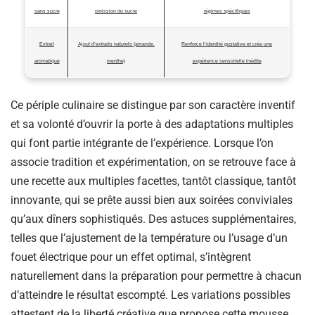
sans sucre
omission du sucre
régimes spécifiques
Extrait
Ajout d’extraits naturels (amande,
Renforce l’identité gustative et crée une
aromatique
menthe)
expérience sensorielle inédite
Ce périple culinaire se distingue par son caractère inventif
et sa volonté d’ouvrir la porte à des adaptations multiples
qui font partie intégrante de l’expérience. Lorsque l’on
associe tradition et expérimentation, on se retrouve face à
une recette aux multiples facettes, tantôt classique, tantôt
innovante, qui se prête aussi bien aux soirées conviviales
qu’aux dîners sophistiqués. Des astuces supplémentaires,
telles que l’ajustement de la température ou l’usage d’un
fouet électrique pour un effet optimal, s’intègrent
naturellement dans la préparation pour permettre à chacun
d’atteindre le résultat escompté. Les variations possibles
attestent de la liberté créative que propose cette mousse,