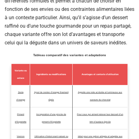
différentes formules et permet à chacun de choisir en
fonction de ses envies ou des contraintes alimentaires liées
à un contexte particulier. Ainsi, qu’il s’agisse d’un dessert
raffiné ou d’une touche gourmande pour un repas partagé,
chaque variante offre son lot d’avantages et transporte
celui qui la déguste dans un univers de saveurs inédites.
Tableau comparatif des variantes et adaptations
Variante ou
Ingrédients ou modifications
Avantages et contexte d’utilisation
astuce
Zeste
Ajout de zestes d’orange finement
Apporte une note acidulée et lumineuse aux
d’orange
râpés
saveurs du chocolat
Piment
Incorporation d’une pincée de
Pour ceux qui aiment relever leur dessert d’un
d’Espelette
piment d’Espelette
brin d’audace épicée
Version
Utilisation d’édulcorant naturel ou
Idéal pour une option allégée et adaptée aux