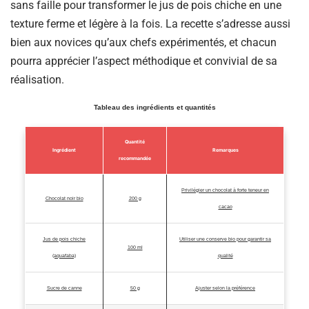
sans faille pour transformer le jus de pois chiche en une
texture ferme et légère à la fois. La recette s’adresse aussi
bien aux novices qu’aux chefs expérimentés, et chacun
pourra apprécier l’aspect méthodique et convivial de sa
réalisation.
Tableau des ingrédients et quantités
Quantité
Ingrédient
Remarques
recommandée
Privilégier un chocolat à forte teneur en
Chocolat noir bio
200 g
cacao
Jus de pois chiche
Utiliser une conserve bio pour garantir sa
100 ml
(aquafaba)
qualité
Sucre de canne
50 g
Ajuster selon la préférence