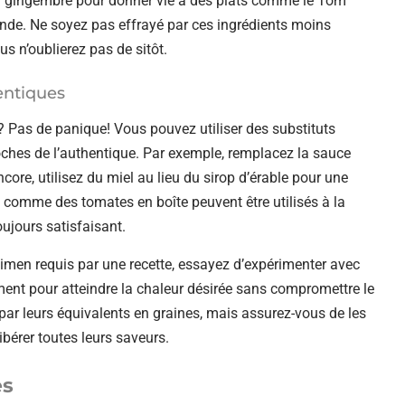
 au gingembre pour donner vie à des plats comme le Tom
de. Ne soyez pas effrayé par ces ingrédients moins
us n’oublierez pas de sitôt.
entiques
s? Pas de panique! Vous pouvez utiliser des substituts
oches de l’authentique. Par exemple, remplacez la sauce
core, utilisez du miel au lieu du sirop d’érable pour une
comme des tomates en boîte peuvent être utilisés à la
ujours satisfaisant.
cimen requis par une recette, essayez d’expérimenter avec
ment pour atteindre la chaleur désirée sans compromettre le
ar leurs équivalents en graines, mais assurez-vous de les
libérer toutes leurs saveurs.
es