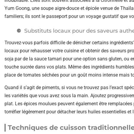
inoubliable. Elles sont souvent associées à la citronnelle et
Yum Goong, une soupe aigre-douce et épicée venue de Thaïlan
familiers; ils sont le passeport pour un voyage gustatif que vo
Substituts locaux pour des saveurs auth
Trouvez-vous parfois difficile de dénicher certains ingrédient
locaux pour rehausser votre cuisine et obtenir des saveurs pr
soja par de la sauce tamari pour une option sans gluten, ou en
touche sucrée dans vos plats. Même des ingrédients humbles 
place de tomates séchées pour un goût moins intense mais to
Quand il s’agit de piments, si vous ne trouvez pas l’exact spé
les variétés que vous avez sous la main. Ajoutez progressive
plat. Les épices moulues peuvent également être remplacées p
torréfier légèrement pour détacher leurs huiles essentielles et 
Techniques de cuisson traditionnell