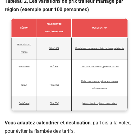
Tableau 2, Les variations de prix traiteur mariage par
région (exemple pour 100 personnes)
FOURCHETTE
RÉGION
OBSERVATION
PRIX/PERSONNE
Paris / Île-de-
55 à 140€
Prestataires renommés, frais de transport élevés
France
Normandie
35 à 80€
Offre plus accessible, produits locaux
Forte concurrence, prime aux menus
PACA
40 à 100€
méditerranéens
Sud-Ouest
30 à 65€
Menus terroir, options conviviales
Vous adaptez calendrier et destination
, parfois à la volée,
pour éviter la flambée des tarifs.