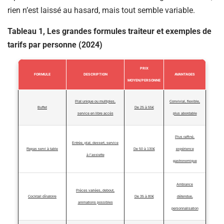
rien n’est laissé au hasard, mais tout semble variable.
Tableau 1, Les grandes formules traiteur et exemples de
tarifs par personne (2024)
PRIX
FORMULE
DESCRIPTION
AVANTAGES
MOYEN/PERSONNE
Plat unique ou multiples,
Convivial, flexible,
Buffet
De 25 à 55€
service en libre accès
plus abordable
Plus raffiné,
Entrée, plat, dessert, service
Repas servi à table
De 50 à 130€
expérience
à l’assiette
gastronomique
Ambiance
Pièces variées, debout,
Cocktail dînatoire
De 35 à 80€
détendue,
animations possibles
personnalisation