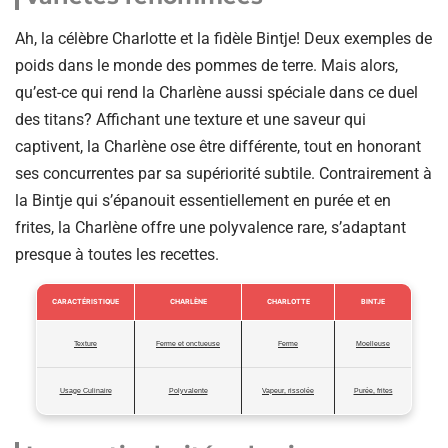
Ah, la célèbre Charlotte et la fidèle Bintje! Deux exemples de
poids dans le monde des pommes de terre. Mais alors,
qu’est-ce qui rend la Charlène aussi spéciale dans ce duel
des titans? Affichant une texture et une saveur qui
captivent, la Charlène ose être différente, tout en honorant
ses concurrentes par sa supériorité subtile. Contrairement à
la Bintje qui s’épanouit essentiellement en purée et en
frites, la Charlène offre une polyvalence rare, s’adaptant
presque à toutes les recettes.
CARACTÉRISTIQUE
CHARLÈNE
CHARLOTTE
BINTJE
Texture
Ferme et onctueuse
Ferme
Moelleuse
Usage Culinaire
Polyvalente
Vapeur, rissolée
Purée, frites