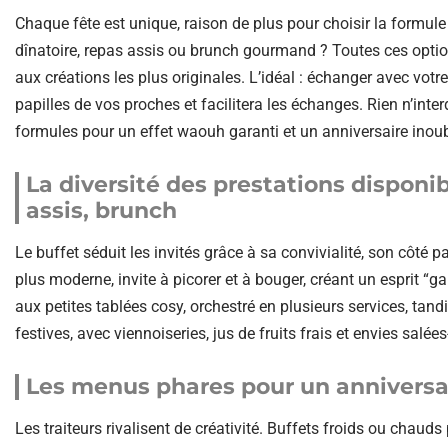
Chaque fête est unique, raison de plus pour choisir la formule 
dînatoire, repas assis ou brunch gourmand ? Toutes ces options
aux créations les plus originales. L’idéal : échanger avec votr
papilles de vos proches et facilitera les échanges. Rien n’inter
formules pour un effet waouh garanti et un anniversaire inoub
La diversité des prestations disponibl
assis, brunch
Le buffet séduit les invités grâce à sa convivialité, son côté part
plus moderne, invite à picorer et à bouger, créant un esprit “
aux petites tablées cosy, orchestré en plusieurs services, ta
festives, avec viennoiseries, jus de fruits frais et envies salée
Les menus phares pour un anniversai
Les traiteurs rivalisent de créativité. Buffets froids ou cha