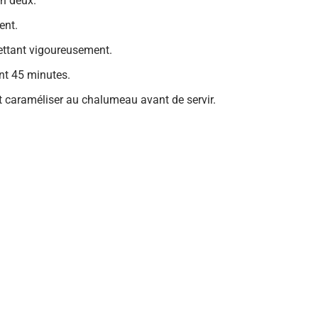
en deux.
ent.
ettant vigoureusement.
nt 45 minutes.
 caraméliser au chalumeau avant de servir.