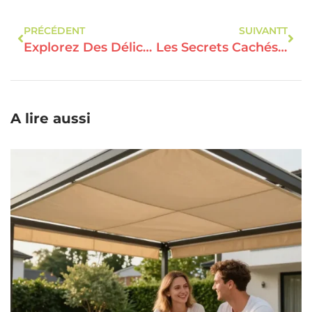
PRÉCÉDENT
SUIVANTT
Explorez Des Délices Méconnus : La Gastronomie Secrète Des Quatre Coins Du Monde
Les Secrets Cachés De La Cuisine Authentique : Un Voyage Gustatif Inattendu
A lire aussi